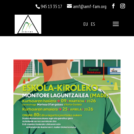
945 13 35 17
amf@amf-fam.org
EU
ES