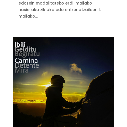
edozein modalitateko erdi-mailako
hasierako zikloko edo entrenatzaileen I.
mailako...