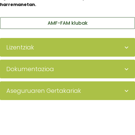
harremanetan.
AMF-FAM klubak
Lizentziak
Dokumentazioa
Aseguruaren Gertakariak