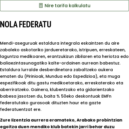
Nire tarifa kalkulatu
NOLA FEDERATU
Mendi-aseguruak estaldura integrala eskaintzen du aire
zabaleko askotariko jardueretarako, istripuen, erreskateen,
laguntza medikoaren, erantzukizun zibilaren eta heriotza edo
baliaezintasunagatiko kalte-ordainen aurrean babestuz.
Estaldura lurralde desberdinetara zabaltzeko aukera
ematen du (Pirinioak, Mundua edo Espedizioa), eta muga
espezifikoak ditu gastu medikoetarako, erreskaterako eta
aberriratzeko. Gainera, klubentzako eta gidarientzako
babesa jasotzen du, baita % 50eko deskontuak EMFn
federatutako gurasoak dituzten haur eta gazte
federatuentzat ere.
Zure lizentzia aurrera eramateko, Arabako probintzian
egoitza duen mendiko klub batekin jarri behar duzu