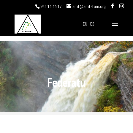
945 13 35 17
amf@amf-fam.org
EU
ES
Federatu