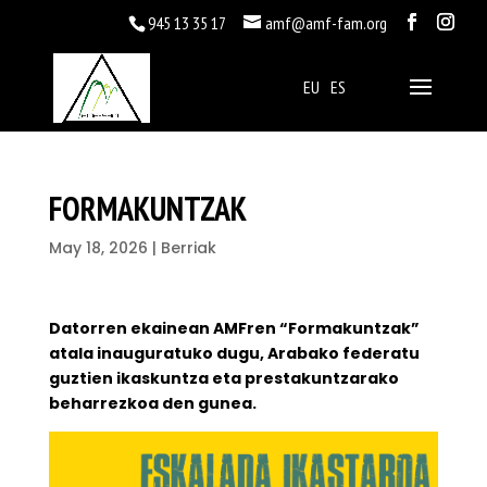
945 13 35 17
amf@amf-fam.org
EU
ES
FORMAKUNTZAK
May 18, 2026
|
Berriak
Datorren ekainean AMFren “Formakuntzak”
atala inauguratuko dugu, Arabako federatu
guztien ikaskuntza eta prestakuntzarako
beharrezkoa den gunea.