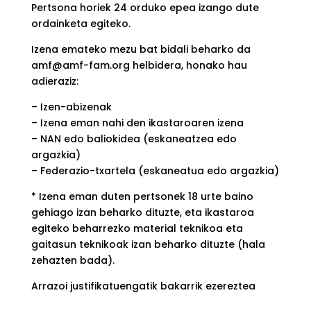
Pertsona horiek 24 orduko epea izango dute
ordainketa egiteko.
Izena emateko mezu bat bidali beharko da
amf@amf-fam.org helbidera, honako hau
adieraziz:
– Izen-abizenak
– Izena eman nahi den ikastaroaren izena
– NAN edo baliokidea (eskaneatzea edo
argazkia)
– Federazio-txartela (eskaneatua edo argazkia)
* Izena eman duten pertsonek 18 urte baino
gehiago izan beharko dituzte, eta ikastaroa
egiteko beharrezko material teknikoa eta
gaitasun teknikoak izan beharko dituzte (hala
zehazten bada).
Arrazoi justifikatuengatik bakarrik ezereztea