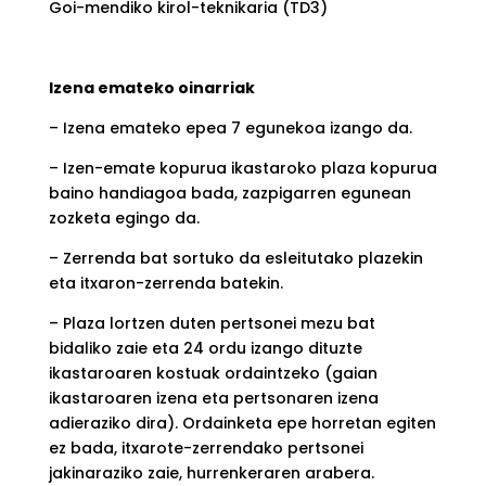
Goi-mendiko kirol-teknikaria (TD3)
Izena emateko oinarriak
– Izena emateko epea 7 egunekoa izango da.
– Izen-emate kopurua ikastaroko plaza kopurua
baino handiagoa bada, zazpigarren egunean
zozketa egingo da.
– Zerrenda bat sortuko da esleitutako plazekin
eta itxaron-zerrenda batekin.
– Plaza lortzen duten pertsonei mezu bat
bidaliko zaie eta 24 ordu izango dituzte
ikastaroaren kostuak ordaintzeko (gaian
ikastaroaren izena eta pertsonaren izena
adieraziko dira). Ordainketa epe horretan egiten
ez bada, itxarote-zerrendako pertsonei
jakinaraziko zaie, hurrenkeraren arabera.