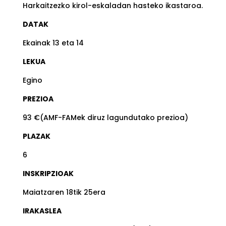
Harkaitzezko kirol-eskaladan hasteko ikastaroa.
DATAK
Ekainak 13 eta 14
LEKUA
Egino
PREZIOA
93 €(AMF-FAMek diruz lagundutako prezioa)
PLAZAK
6
INSKRIPZIOAK
Maiatzaren 18tik 25era
IRAKASLEA