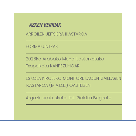
AZKEN BERRIAK
ARROILEN JEITSIERA IKASTAROA
FORMAKUNTZAK
2026ko Arabako Mendi Lasterketako
Txapelketa KANPEZU-IOAR
ESKOLA KIROLEKO MONITORE LAGUNTZAILEAREN
IKASTAROA (M.A.D.E.) GASTEIZEN
Argazki erakusketa: Ibili Gelditu Begiratu