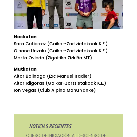
Nesketan
Sara Gutierrez (Gaikar-Zortzietakoak K.E.)
Oihane Unzalu (Gaikar-Zortzietakoak K.E.)
Marta Oviedo (Zigoitiko Zizkiño MT)
Mutiletan
Aitor Bolinaga (Exc Manuel Iradier)
Aitor Idigoras (Gaikar-Zortzietakoak K.E.)
Ion Vegas (Club Alpino Manu Yanke)
NOTICIAS RECIENTES
CURSO DE INICIACIÓN AL DESCENSO DE