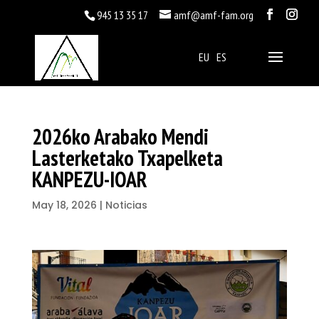
945 13 35 17
amf@amf-fam.org
EU
ES
2026ko Arabako Mendi
Lasterketako Txapelketa
KANPEZU-IOAR
May 18, 2026
|
Noticias