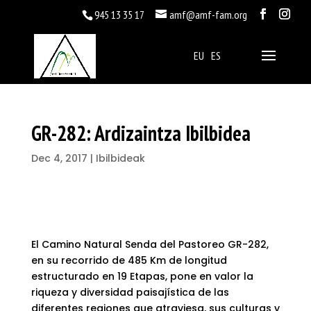
945 13 35 17
amf@amf-fam.org
EU
ES
GR-282: Ardizaintza Ibilbidea
Dec 4, 2017
|
Ibilbideak
El Camino Natural Senda del Pastoreo GR-282,
en su recorrido de 485 Km de longitud
estructurado en 19 Etapas, pone en valor la
riqueza y diversidad paisajística de las
diferentes regiones que atraviesa, sus culturas y