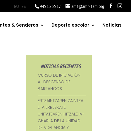
EU
ES
945 13 35 17
amf@amf-fam.org
ntes & Senderos
Deporte escolar
Noticias
NOTICIAS RECIENTES
CURSO DE INICIACIÓN
AL DESCENSO DE
BARRANCOS
ERTZAINTZAREN ZAINTZA
ETA ERRESKATE
UNITATEAREN HITZALDIA-
CHARLA DE LA UNIDAD
DE VIGILANCIA Y