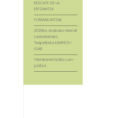
RESCATE DE LA
ERTZAINTZA
FORMAKUNTZAK
2026ko Arabako Mendi
Lasterketako
Txapelketa KANPEZU-
IOAR
Teknikarientzako Lan-
poltsa